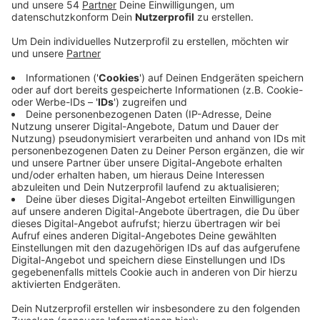
meiste wie bei der Wahl 2014 ab.
Veröffentlicht:
Samstag, 12.09.2020 10:08
Anzeige
Die Wahllokale sind am Sonntag von 8 bis 18 Uhr
geöffnet. Wahlberechtigt sind gut 207.000
Mönchengladbacher, davon wählen mindestens 34.000
dieses Jahr per Brief. Briefwähler können ihren
Stimmzettel alternativ auch noch am Wahlsonntag in
den Rathäusern und Verwaltungsstellen abgeben. Wer
persönlich kommt, für den ist im Corona-Jahr manches
anders: In den Wahllokalen gilt Maskenpflicht und
Wähler sollen neben dem Personalausweis und der
Wahlbenachrichtigung auch einen eigenen Stift
mitbringen. Die Wahlergebnisse werden in diesem Jahr
nur online verfügbar sein. Die aktuellen Zahlen gibt es