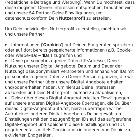
Anzeige
Noch gestern (21.10) lagen wir mit einem Inzidenzwert
von 49 ganz knapp unter dem kritischen Wert von 50.
Nur ein paar Stunden später hieß es dann gestern
Nachmittag: Mönchengladbach ist deutlich drüber.
Ab heute gilt damit Gefährdungsstufe 2 und damit
treten neue Einschränkungen in Kraft. Einen Überblick
über alle neuen Regeln findet ihr
hier.
Anzeige