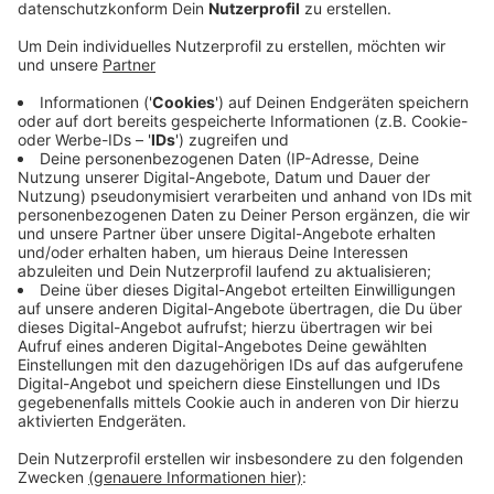
Demnach gibt es elf neue Krankentransportwagen. Die
Krankentransportwagen haben ein einheitliches
Design: Sie sind farblich in den typischen Farben
gehalten - nämlich Rot und Weiß. Außerdem ist das
Stadt-Wappen abgebildet. An den Türen gibt es eine
Beschriftung mit den Logos der beteiligten
Organisationen - das sind der Arbeiter-Samariter-Bund,
das Deutsche Rote Kreuz und die Johanniter-Unfall-
Hilfe. Eine Neuerung gegenüber den alten Fahrzeugen
ist außerdem, dass die Fahrzeuge eine
elektrohydraulische Trage haben. Das erleichtert dem
Personal die Arbeit, heißt es. Das erste Fahrzeug ist
schon im Einsatz, der Rest folgt in den kommenden
Wochen.
Anzeige