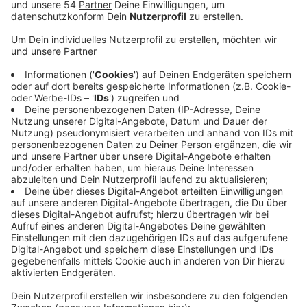
Veröffentlicht:
Dienstag, 28.05.2024 14:15
Anzeige
Die Carl-Diem-Straße am Volksgarten soll in Zukunft
nur noch für Busse und Radfahrer befahrbar sein. Mit
der Maßnahme könnten Parkbesucher viel sicherer und
übersichtlicher die Parkseiten des Volksgartens
überqueren. Allerdings würden dann auch die
Parkplätze auf dem Seitenstreifen entlang des
Sportplatzes wegfallen. Neben dieser Maßnahme
könnte außerdem eine Querungshilfe vor der neuen
Kita, die gerade gebaut wird, entstehen. Weitere
Tempo-30-Zonen um den Volksgarten sollen die
Sicherheit weiter erhöhen. Wenn die Planungen der
Maßnahmen abgeschlossen sind, soll die
Bezirksvertretung über deren Umsetzung