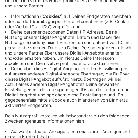
geworden. Eine Festnahme nehme man
dementsprechend auch in Kauf. Es sei aber auch eine
Warnung an die Zivilgesellschaft - vor allem in NRW.
"Was sie von Frieden hält, ist der Mafia ziemlich egal",
sagt Huth.
Anzeige
Unterwanderung der Zivilgesellschaft
Anzeige
Von den Tätergruppen gehe eine explizite Gefahr aus.
Sowas kenne man in Expertenkreisen nur aus Italien,
sagt der Landesvorsitzende des BDK. "Egal ob
Königsfamilie, niederländischer Premierminister oder
belgischer Justizminister: Der Schutz vor dieser
Tätergruppe scheint selbst da nicht ausreichend zu