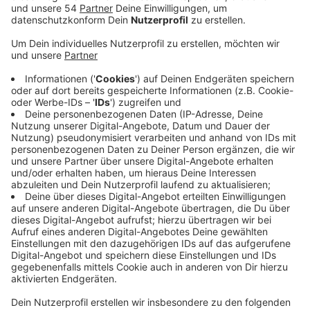
Anzeige
Heute können sich Impfwillige unter anderem im
Jobcenter in Rheydt impfen lassen. Dort werden
heute auch Zweitimpfungen durchgeführt. Vor drei
Wochen - am 25. August - ist die erste Impfaktion im
Jobcenter erfolgreich angelaufen. Rund 400
Menschen haben sich dabei impfen lassen. Für all
diejenigen steht jetzt die Zweitimpfung an. Diese
werden heute zwischen 12 und 19 Uhr im Jobcenter an
der Limitenstraße angeboten. Dort können die
Menschen wieder ganz einfach ohne Termin
vorbeikommen - auch zu einer Erstimpfung. Wichtig für
alle ist nur, einen gültigen Ausweis mitzubringen. Auch
an anderen Standorten in der Stadt können sich die
Menschen in dieser Woche wieder spontan impfen
lassen. Zum Beispiel mittwochs und sonntags
zwischen 14 und 20 Uhr im Impfzentrum am Nordpark