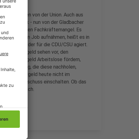
ckiert werden von der Union. Auch aus
wieder Kritik - nun von der Gladbacher
 verschärfe den Fachkräftemangel. Es
l wieder einen Job aufnähmen, heißt es in
engladbach, der für die CDU/CSU agiert.
r das Bürgergeld sehen vor, den
 das Bürgergeld Arbeitslose fördern,
ufsausbildung, die diese nachholen,
 das Bürgergeld heute nicht im
mittlungsausschuss einschalten. Ob das
, ist fraglich.