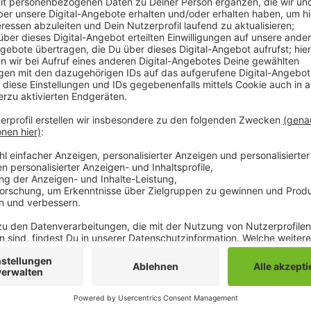
Im Bundesrat könnte der Gesetzesentwurf heute blo
der Mönchengladbacher Politik gab es zuletzt immer 
Mittelstands- und Wirtschaftsunion. Das Bürgergeld
würde kaum Anreize bieten, damit Arbeitslose schnel
einer Mitteilung des Wirtschaftsverbands aus Mönch
Dem widerspricht die Ampel-Regierung. Ihre Pläne fü
Regelsatz um rund 50 Euro zu erhöhen. Außerdem soll
anstatt sie mit Druck zu fordern. Menschen ohne Ber
bekommen etwa 150 Euro zum Bürgergeld dazu. Wenn
Bundesrat durchkommen sollte, müsset sich der Ver
Bürgergeld dann noch zum Jahreswechsel kommen kann
Anzeige