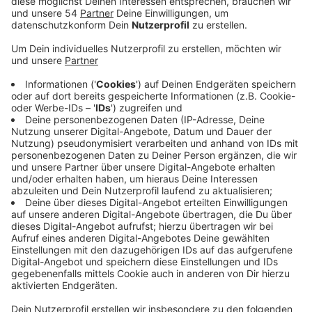
Anzeige
Die Situation sei im Moment noch nicht dramatisch,
aber in der jährlichen Bestanderhebung habe man einen
Rückgang der Mitgliederzahlen bemerkt. Dabei seien
die Einschränkungen durch die Corona-Pandemie ein
entscheidender Faktor gewesen, so Sascha Horn,
sportpolitischer Sprecher der FDP-Ratsfraktion.
Insgesamt seien den Vereinen im vergangenen Jahr
gut 2.500 Mitglieder verloren gegangen, vor allem im
Schwimm- und Turnbereich hätten viele Mitglieder
sich abgemeldet. Der Stadtsportbund und die
Fraktionen befürchten außerdem, dass besonders die
junge Generation jetzt den Vereinen verloren geht. Die
Öffnung der Sportanlagen sei deshalb wichtig,
Vereinssportler seien Regeln gewohnt und hätten sich
schon nach dem ersten Lockdown