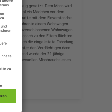
en außer Vollzug gesetzt. Dem Mann wird
 on Schwalmtal ein Mädchen vor dem
ene Mädchen hatte mit dem Einverständnis
hen 5 und 11 Jahren in einem Wohnwagen
ein Mann den unverschlossenen Wohnwagen
nd konnte danach zu den Eltern flüchten.
ten sehen. Auch die eingeleitete Fahndung
s konnte der Vater den Verdächtigen dann
. Anschließend wurde der 21-jährige
rdachts des sexuellen Missbrauchs eines