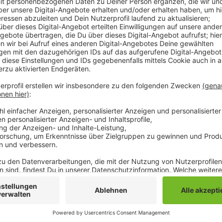
Der Haftbefehl wurde allerdings gegen Meldeauflag
vorgeworfen in der Nacht von Samstag auf Sonntag
Haus der Eltern missbraucht zu haben. Das betroff
der Eltern und vier weiteren Kindern im Alter zwisc
vor dem Haus übernachtet. Gegen 3 Uhr soll dann 
betreten und das Mädchen missbraucht haben. Das Ki
Allerdings konnte der Vater den Mann nur noch flüch
der Polizei blieb erfolglos. Im Laufe des Vormittag
aber wieder in der Nähe des Wohnwagens beobachten
Deutsche aus Waldniel dann vorläufig wegen des Ve
Kindes festgenommen.
Anzeige