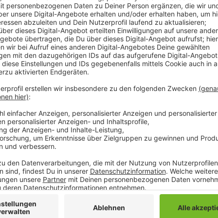
Die Beschuldigten sollen außerdem Kinderpornos herg
mutmaßlichen Tätern handelt es sich laut Anklage 
den Onkel der anderen Geschädigten. Die misshand
zwischen sechs und elf Jahre alt.
Die Beschuldigten sollen zunächst Aufenthalte der Ki
um sich an ihnen regelmäßig und zum Teil schwerwieg
Angeklagten dann über ein Internetforum kennengeler
Tochter und die Nichte teils zusammen, teils in An
Bilder und Videos davon gemacht haben. Eines der be
nebenklägerin auf. Ein Urteil wird nach jetzigem Sta
mit dem sogenannten Missbrauchskomplex Bergisch-
gegen ein großes Täter-Netzwerk in ganz Deutschland
missbraucht und Aufnahmen der Taten ausgetauscht 
Mönchengladbacher Landgericht beginnende Prozess
Missbrauchskomplex Bergisch-Gladbach.
Anzeige