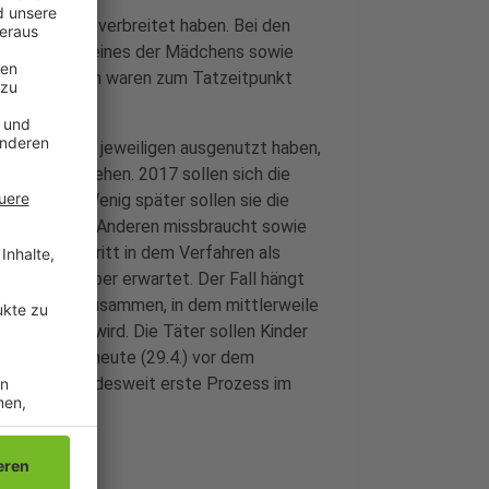
estellt und verbreitet haben. Bei den
um den Vater eines der Mädchens sowie
elten Mädchen waren zum Tatzeitpunkt
nder in ihren jeweiligen ausgenutzt haben,
end zu vergehen. 2017 sollen sich die
nt haben. Wenig später sollen sie die
wesenheit des Anderen missbraucht sowie
iden Opfer tritt in dem Verfahren als
nd im September erwartet. Der Fall hängt
Gladbach zusammen, in dem mittlerweile
 ermittelt wird. Die Täter sollen Kinder
haben. Der heute (29.4.) vor dem
 ist der bundesweit erste Prozess im