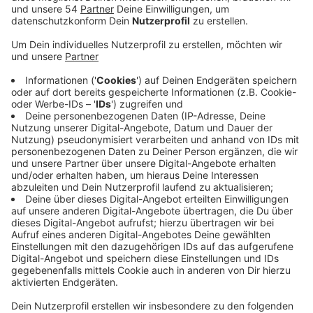
vor dem Semesterstart an Studierende appelliert,
sich gegen Corona impfen zu lassen.
Veröffentlicht:
Sonntag, 29.08.2021 09:52
Anzeige
Die Ministerin betonte, Präsenz an den Hochschulen
solle wieder mehr zur Regel werden. Möglichst viele
Studierende und Hochschul-Mitarbeitende müssten
deswegen geschützt sein. Nach drei überwiegend
digitalen Semestern sei es der persönliche Wunsch
von Pfeiffer-Poensgen, dass der persönliche
Austausch wieder möglich wird. Digitale Umsetzungen
könnten das Leben auf dem Campus nicht ersetzen.
Entscheidende Voraussetzung sei jetzt, dass
möglichst viele Studierende jetzt noch die Initiative
ergreifen - und sich impfen lassen. An den Standorten