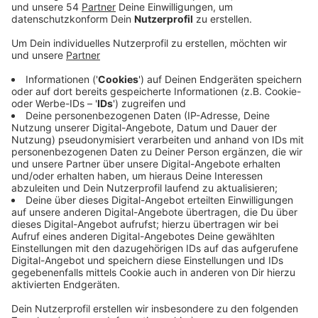
Die Landesregierung stellt in diesem Jahr deutlich
mehr Geld für Ganztagsbetreuung zu verfügung,
wovon wir auch in Mönchengladbach profitieren. Vom
Land gibt es in diesem Jahr insgesamt 10 Prozent
mehr Geld für die Ganztags- und Betreuungsangebote
an den Schulen. Die Bezirksregierung konnte deshalb
alle Anträge der Schulträger bewilligen. 5,6 Millionen
Euro gehen insgesamt nach Mönchengladbach, um hier
Ganztags- und Betreuungsangebote zu fördern. Der
Löwenanteil geht an 150 Gruppen der Offenen
Ganztagsschulen in der Stadt. Sie bekommen
insgesamt knapp 4,4 Millionen Euro Fördergelder.
Knapp eine Million Euro gibt es für das Programm
"Geld oder Stelle" in der Sekundarstufe 1. Hier zahlt
die Bezirksregierung, um Betreuungsangebote durch
Außenstehende zu schaffen, wenn die Schule etwa
während Mittagspause nicht genug eigenes Personal