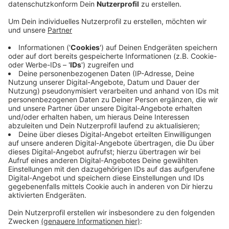
Die Daten daraus dienen am Ende auch der Stadt
Mönchengladbach bei ihren Planungen. NRW-weit
werden jetzt 80.000 Fragebögen an zufällige
Haushalte verschickt. Darin wird zum Beispiel nach der
Wohnsituation, dem Job und dem Einkommen gefragt.
Aber auch wie die Menschen ihre Kinder betreuen oder
wie gut der Internetzugang zuhause ist. Die
Ergebnisse sollen am Ende der Politik helfen, wichtige
Entscheidungen zu treffen. Etwa: Wie hoch müssen
Eltern- und Wohngeld sein? Wo müssen
Bildungschancen verbessert werden oder wie gut
klappt die Vereinbarkeit von Job und Familie? Wer den
Fragebogen im Briefkasten hat, ist gesetzlich
verpflichtet, die meisten Fragen zu beantworten.
Anzeige