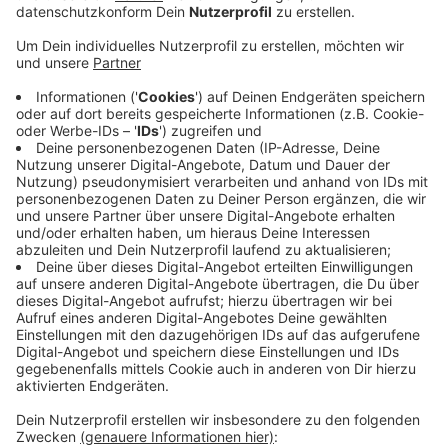
Veröffentlicht:
Sonntag, 30.10.2022 12:54
Anzeige
Wie jetzt bekannt wurde, sind die Kliniken Maria-Hilf
auf der Krankenhaus-Liste des Magazins "Focus
Gesundheit" auf Platz 34 gelandet, das Krankenhaus
Neuwerk liegt direkt dahinter auf Platz 35. Die
Krankenhäuser zählen damit - laut „FOCUS Gesundheit“
- erneut zu den TOP-Kliniken in Deutschland. Neben
dem Krankenhaus Neuwerk und den Kliniken Maria Hilf
haben es auch das Eli und das Bethesda auf die
Rangliste geschafft. Insgesamt hatte das Magazin
"Focus Gesundheit" deutschlandweit fast 1700
Krankenhäuser auf ihre Qualität hin untersucht.
Anzeige