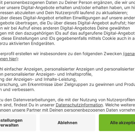
Der TV- und Sternekoch Stefan Marquard bringt ge
Schulkantinen kulinarisch auf Vordermann. Mit sein
Menschen langfristig auf den Geschmack der gesund
bringen. Er hat einen Tag lang mit Jugendlichen im
mit frischen Lebensmitteln Gerichte zubereitet, um 
nährstoffreicher und gesünder gestaltet - In den Sc
Anzeige
RADIO 90,1 | Beitrag zum Anhör
Sternekoch in der Schul-Men
Anzeige