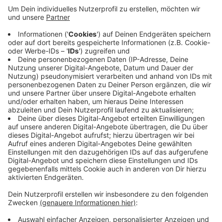
Anzeige
Seit März haben sich die Sportler und ihre
Mannschaften nicht mehr gesehen. Was macht ihr in
der Krise? Wie haltet ihr das Vereinsleben am laufen?
Schickt uns eure Grüße an euren Verein - egal ob
Handball, Fußball oder Schützenverein. Eure Grüße
könnt ihr entweder auf unserer Faceookseite posten
oder uns einfach eine WhatsApp Sprachnachricht
schicken: 02161/9019012.
Anzeige