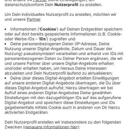
Veröffentlicht:
Montag, 16.11.2020 15:01
Anzeige
Die Statistik unterscheidet zwischen Ein, Zwei und
Mehrfamilienhäusern. Bei den Ein-Familienhäusern hat
es einen regelrechten Einbruch gegeben. In dem
Bereich sind im Vergleich zum Vorjahr etwa 1/3
weniger Häuser errichtet worden. Bei den Zwei und
Mehrfamilienhäusern sieht es ganz anders aus. Da
haben sich die Zahlen fast verdreifacht. Und dadurch
hat sich auch die Zahl der neuen Wohnungen in
Mönchengladbach verdoppelt. Zusammengfasst
wurden in Mönchengladbach in diesem Jahr 175 neue
Wohnhäuser gebaut und dadurch über 300 neue
Wohnungen geschaffen.