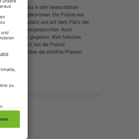
e Polizeipräsenz in den Innenstädten
ns Gespräch gekommen. Die Polizei war
m Sonnenhausplatz und auf dem Platz der
latzverweise ausgesprochen. Auch
des Einsatzes gegeben: Weil falsches
achen gehört, hat die Polizei
sitive Bilanz über die erhöhte Präsenz