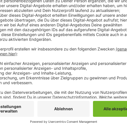
Bereits in dieser Woche (KW 2) hatte es eine erhöht
gegeben. Dabei sind die Beamten auch mit Bürgern i
unter anderem am Marienplatz, am Tippweg, auf de
Republik im Einsatz. Dabei hat sie insgesamt fünf P
Verkehrstechnische Kontrollen hatte es im Rahmen 
Abbiegen in Mönchengladbach zu den Hauptunfall-Urs
insbesondere auch darauf geachtet. Sie zieht eine po
Anzeige