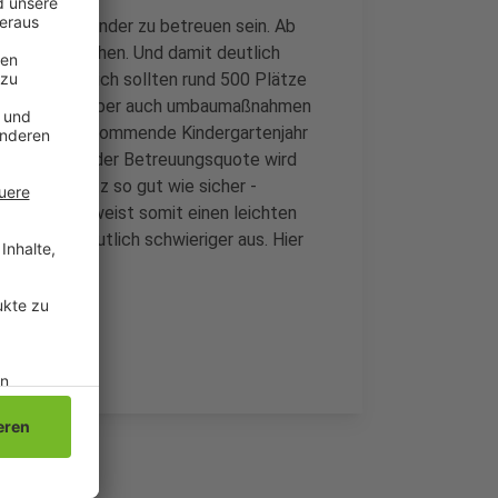
tlich mehr Kinder zu betreuen sein. Ab
erfügung stehen. Und damit deutlich
tte. Eigentlich sollten rund 500 Plätze
einige Neubau aber auch umbaumaßnahmen
ten. Für das kommende Kindergartenjahr
gesehen. An der Betreuungsquote wird
 ist ein Platz so gut wie sicher -
Prozent und weist somit einen leichten
 da schon deutlich schwieriger aus. Hier