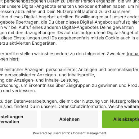
Der neue Plan macht deutlich, es werden künftig deu
August werden fast 10.800 Plätze in den Kitas zur V
weniger als sich die Stadt eigentlich vorgenommen ha
mehr zur Verfügung stehen. Grund dafür sei, dass 
für die Kitas noch nicht abgeschlossen werden konn
ist jetzt die Umsetzung weiterer 12 Maßnahmen vor
sich nur minimal etwas verändern. Kinder über 3 Jahren
zumindest liegt die Betreuungsquote hier bei 100,4 
Überschuss auf. Für Kinder unter drei Jahren sieht es
liegt die Quote bei 50,3%.
Anzeige