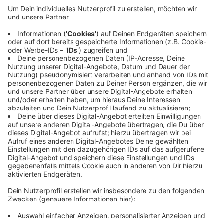
Die Polizisten sind Teil einer sogenannten Mobilen
Kontroll- und Überwachungseinheit, so der CDU-
Bundestagsabgeordnete Günter Krings. Sie sollen zum
Beispiel gegen Rauschgift- und Gewaltkriminalität und
illegale Migration in der Grenzregion zu der Niederlande
und Belgien vorgehen. Gleichzeitig sollen sie aber auch
die bereits in Mönchengladbach tätigen Beamten
unterstützen, zum Beispiel bei Einsätzen im Umfeld
des Hauptbahnhofs.
Anzeige