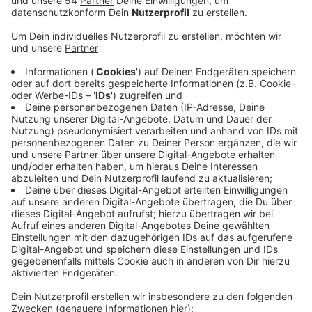
Anzeige
Der Trend, hin zur Ausbildung statt zur Uni, dürfte vor
allem die Industrie freuen. Auf jeweils 10 Personen, die
eine duale Ausbildung gestartet haben, kamen im
rechnerisch 9,8 neu eingeschriebene Studenten.
Zwischen 2013 und 2020 hatten sich junge Menschen
noch viel öfter für den akademischen weg
entschieden. Konkret hat es bei uns in
Mönchengladbach im letzten Jahr fast 1600 neue
Lehrlinge gegeben - 100 mehr als im Vorjahr.
Besonders beliebt war der Industriesektor und auch
der Handel. Hier hatte e besonders viele Bewerber
gegeben. In anderen Branchen gab es aber kaum
Veränderung zum Vorjahr - besonders das klassische
Handwerk leidet nach wie vor an einem starken
Mangel an Azubis.