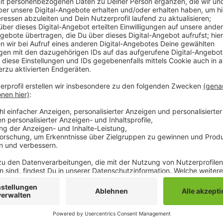
Die Arbeitslosenquote liegt damit bei 9,9 Prozent. I
ebenfalls leicht angestiegen - hier liegt sie aber nur
zeigt sich die Agentur für Arbeit zufrieden. Im Janua
Bemerkenswert sei, dass der Anstieg in diesem neue
liege. Das sei in den vergangenen zehn Jahren nur v
den aktuell gestiegenen Arbeitslosenzahlen, ist die
Arbeitsmarkt - wieder aufgelöst.
Anzeige