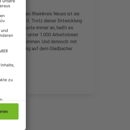
m benachbarten Rheinkreis Neuss ist sie
 bei 5,6 Prozent. Trotz dieser Entwicklung
r steige die Quote immer an, heißt es.
n Monat aber unter 1.000 Arbeitslosen
ier Mal vorgekommen. Und dennoch: mit
 leichte Erholung auf dem Gladbacher