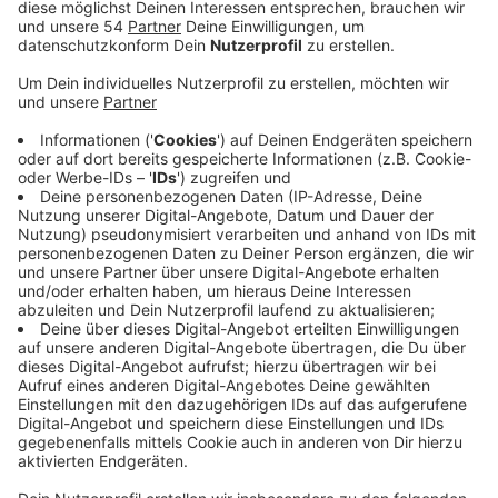
eine andere Stadt oder einen anderen Landkreis.
Veröffentlicht:
Dienstag, 20.10.2020 16:22
Anzeige
Die Landesstatisiker haben jetzt die Pendlerzahlen
aus dem Jahr 2019 veröffentlicht. Ende Juni letzten
Jahres hatten wir in Mönchengladbach rund 261.000
Einwohner. Fast 52.000 von ihnen sind täglich in eine
andere Stadt oder einen anderen Landkreis zur Arbeit
gefahren. Die meisten Mönchengladbacher pendlen
nach Düsseldorf, Viersen und Neuss. Mehr als 78.000
Menschen sind innerhalb der Gemeinde gependelt. Es
kommen aber auch viele Menschen von außerhalb zu
uns, um hier zu arbeiten. Fast 55.000 Einpendler haben
die Landesstatistiker letztes Jahr gezählt. Die
meisten von ihnen kommen aus Viersen, Wegberg und