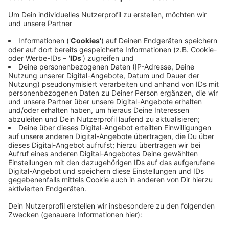
Anzeige
Spielerisch sollen so Vorschulkinder mit Schwächen
gefördert werden. Damit das Projekt auch im
nächsten Kindergartenjahr fortgesetzt und weiter
kostenlos angeboten werden kann, wird gerade nach
neuen Fördergeldern gesucht. Bis zum Sommer ist die
Finanzierung noch durch eine Stiftung sichergestellt.
Seit dem Start vor zwei Jahren haben in Rheydt mehr
als 80 Vorschulkinder vom Programm "Maxikinder"
profitiert, so die Stadt. Sie erhält bei dem Projekt
Unterstützung von der Hochschule Niederrhein.
Anzeige