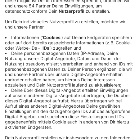
Veröffentlicht:
Freitag, 09.07.2021 15:02
Anzeige
Mit Beginn des ersten Lockdowns letztes Jahr
konnten kaum bis gar keine Schwimmkurse mehr
angeboten werden. Auch Vereine hatten keine
Möglichkeit, Nichtschwimmer auszubilden. Und auch in
Schulen konnte bis auf kurze Zeiträume kein
Schwimmunterricht stattfinden. Deshalb geht die
NEW davon aus, dass die Nichtschwimmerquote
nochmal deutlich höher ist, als vor zwei Jahren.
Deshalb haben sich die NEW, die Stadt und der
Stadtsportbund zusammengeschlossen und bieten
jetzt in den Ferien gezielte Anfängerschwimmkurse an.
Für 270 Kinder aus Mönchengladbach der Klassen 1