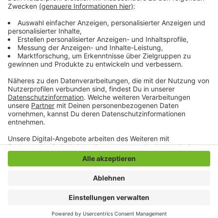
bis 7. Angemeldet haben sich laut Stadtsportbund
aber etwa doppelt so viele Kinder, weshalb viele jetzt
erstmal auf Wartelisten stehen.
Anzeige
Anzeige
Anzeige
Anzeige