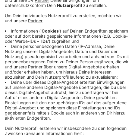
Anzeige
In den nächsten Tagen und Wochen sollen auch
entsprechende Schilder und Hinweistafeln aufgestellt
werden. Schon Anfang der Woche hatte die Stadt eine
erweiterte Maskenpflicht angeordnet. Sie gilt nach
wie vor in weiten Teilen der Innenstädte Gladbachs
und Rheydts - und eben auch auf dem Fahrrad oder E-
Scooter. Wo dort genau ein Mund-Nasen-Schutz
getragen werden muss, könnt Ihr auf radio901.de oder
auf der Website der Stadt nachlesen. Die ab heute
geltende Sperrstunde in der Gastronomie wirkt sich
auch auf die Nachtexpress-Linien der NEW am
Wochenende aus. Die entfallen freitags und samstags
nachts bis auf weiteres, schreibt die NEW. Der normale
Linienverkehr fährt aber weiter normal.