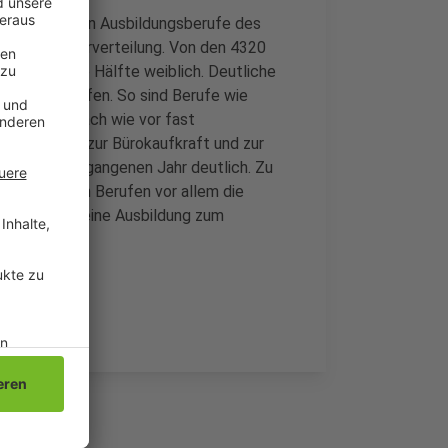
ie beliebtesten Ausbildungsberufe des
ie Geschlechterverteilung. Von den 4320
iger als die Hälfte weiblich. Deutliche
bildungsberufen. So sind Berufe wie
ormatiker nach wie vor fast
r Ausbildung zur Bürokaufkraft und zur
nteil im vergangenen Jahr deutlich. Zu
fmännischen Berufen vor allem die
 allerdings eine Ausbildung zum