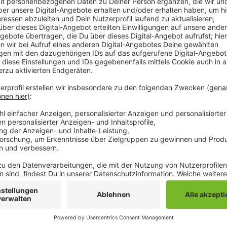
Das zeigt eine aktuelle Statistik des Landes über d
vergangenen Jahrs. Auffällig traditionell ist auch d
Auszubildenden im vergangenen Jahr waren etwas wen
Unterschiede gibt es dagegen bei den einzelnen Aus
Industriemechaniker, Kfz-Mechatroniker oder Fachinf
ausschließlich bei jungen Männern beliebt. Nur bei de
Medizinischen Fachangestellten überwog der Frauena
den beliebtesten Ausbildungen zählen neben den kau
mechanischen. Die meisten Azubis haben letztes Jahr
Chemikant angefangen.
Anzeige