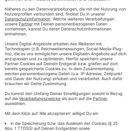
"Die Wirtschaft braucht dringend schwerlastfähige
Rheinquerungen", heißt es in dem Forderungspapier.
Der Ersatzneubau der Josef-Kardinal-Frings-Brücke
müsse höchste politische Priorität erhalten.
Anzeige
23 Brücken zwischen Emmerich und Bonn
betroffen
Anzeige
Die Josef-Kardinal-Frings-Brücke ist aber nur ein
Beispiel für ein flächendeckendes Problem. Viele der
insgesamt 23 Straßenbrücken über den Rhein
zwischen Emmerich und Bonn sind marode und nur
noch eingeschränkt befahrbar. Weitere dringend