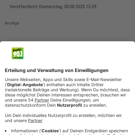
Veröffentlicht:
Donnerstag, 28.08.2025 15:29
Anzeige
Kilometerlange Staus, genervte Autofahrer und
Spediteure, die riesige Umwege fahren müssen – die
maroden Rheinbrücken in Nordrhein-Westfalen bringen
den Verkehr zum Erliegen. Angesichts dieser
dramatischen Lage fordern Wirtschaftsvertreter von
der Landesregierung deutlich schnellere
Planungsverfahren für Ersatzneubauten.
Die Industrie- und Handelskammer (IHK) Düsseldorf,
die IHK Mittlerer Niederrhein sowie die Neuss-
Düsseldorfer Häfen verlangen in einem gemeinsamen
Forderungspapier einfache Vergabeverfahren und
einen spezialisierten Infrastruktursenat am