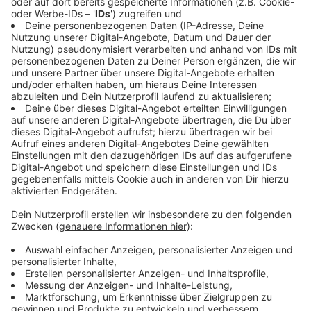
Oberverwaltungsgericht Münster für schnelle
Gerichtsverfahren.
Anzeige
Josef-Kardinal-Frings-Brücke: Vollsperrung
für Lkw
Anzeige
Besonders dramatisch ist die Situation an der Josef-
Kardinal-Frings-Brücke zwischen Düsseldorf und
Neuss. Die Gewichtsbegrenzung auf 7,5 Tonnen
kommt für Logistikunternehmen einer Vollsperrung
gleich. Bis zu der Einschränkung fuhren täglich rund
3.500 Lkw über die marode Brücke. Jetzt müssen alle
schweren Fahrzeuge Umwege von mindestens zwölf
Kilometern pro Fahrt in Kauf nehmen.