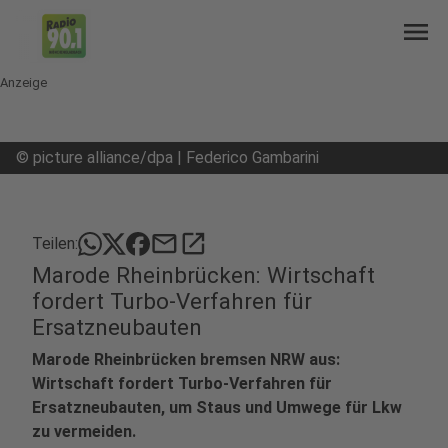
menu
Anzeige
©
picture alliance/dpa | Federico Gambarini
mail
open_in_new
Teilen:
Marode Rheinbrücken: Wirtschaft
fordert Turbo-Verfahren für
Ersatzneubauten
Marode Rheinbrücken bremsen NRW aus:
Wirtschaft fordert Turbo-Verfahren für
Ersatzneubauten, um Staus und Umwege für Lkw
zu vermeiden.