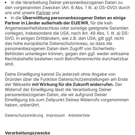
erforderliche Neubauprojekte sind etwa die Uerdinger
Rheinbrücke und die Fleher Brücke.
Das Problem verschärft sich dadurch, dass auch die
Ausweichrouten über ebenfalls sanierungsbedürftige
Brücken, stark belastete Autobahnstrecken und
staugeplagte innerstädtische Straßen verlaufen.
Anzeige
Planungszeiten auf ein Jahr verkürzen
Anzeige
Die Wirtschaftsvertreter sehen die Landesregierung in
der Pflicht: Bis Ende 2025 sollten Gesetzentwürfe
erstellt werden, die Planungszeiten verkürzen und
Brückensanierungen beschleunigen. Nach Ansicht der