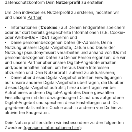
Der Mann hatte die verschiedenen Dinge aus einer
Wohnung im zweiten Obergeschoss eines
Mehrfamilienhauses geworfen. Dabei wurde zum Glück
niemand verletzt. Um zu verhindern, dass weitere
schwere Sachen auf der Straße landen, ist die Polizei
dann mit Spezialkräften in die Wohnung eingedrungen.
Dort hatte sich eine 44-Jährige Frau verbarrikadiert.
Sie hatte aber offenbar nichts geworfen - beim Täter
handelt es sich laut Polizei vermutlich um einen 33-
jährigen Mann, der von einem Zeugen gesehen wurde.
Der Mann konnte allerdings fliehen, bevor die Polizei in
die Wohnung kam und wird nach wie vor gesucht.
Warum er die Gegenstände aus dem Fenster geworfen
hat, ist noch unklar.
Anzeige