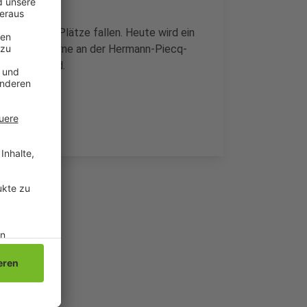
 Wege oder Plätze fallen. Heute wird ein
zudem 15 Ahorne an der Hermann-Piecq-
erkrankt sind.