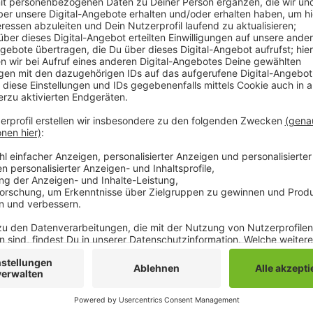
Etwa durch Äste oder ganze Bäume, die auf Straßen,
Baum am Schillerplatz gefällt. Ab Montag müssen 
Anlage gefällt werden, die an der Rußrindenkrankheit 
Anzeige