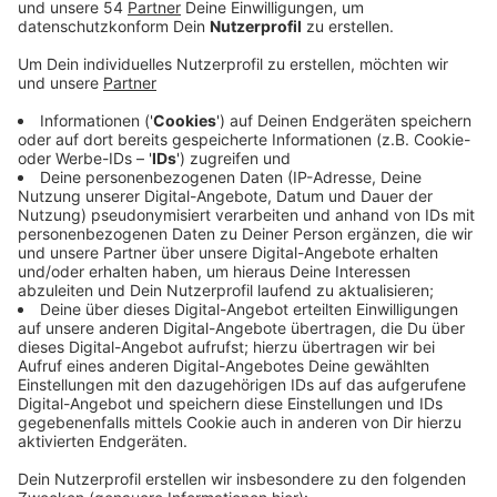
Anzeige
So kann man beispielsweise nicht nur Sperrmülltermine
beantragen, sondern auch eine Bio- oder Papiertonne
von zu Hause aus bestellen. Bei den Funktionen wird
allerdings zwischen anmeldepflichtigen und
anmeldefreien Vorgängen unterschieden. Wenn sich
zum Beispiel die Zahl der im Haushalt lebenden
Personen ändert und sich daraus eine neue
Tonnengröße ergibt, dann muss man sich für diese
Funktion online anmelden, weil dieser Vorgang für die
Mags gebührenrelevant ist. Möchte man allerdings
online einen Eigentümer-Wechsel vornehmen, eine
gelbe Tonne bestellen oder den Gebührenrechner
nutzen, dann ist keine Anmeldung nötig. Mit der
Erweiterung des digitalen Bürgerportals erfüllt die
Mags schon jetzt die gesetzliche Pflicht,
Verwaltungsleistungen bis zum Jahresende digital