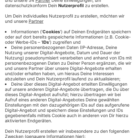
Anzeige
Jetzt folgen weitere Maßnahmen, auch in den
Museen, Schulen, Jugendhilfe-Einrichtungen und
Kliniken. Eine Grenze sieht der LVR bei der Qualität
seiner Arbeit - Schülerinnen und Schüler, Patienten und
empfindliche Kunst sollen unter den Maßnahmen nicht
leiden. In den Verwaltungsgebäuden will der Verband
die Temperaturen jetzt aber weiter senken, in den
Ausbildungswerkstätten sinkt die Temperatur auf nur
noch 16 Grad. Zwischen Weihnachten und Silvester
sollen die Mitarbeiter aus dem Home-Office arbeiten.
So können die Gebäude zwischen den Jahren noch
weiter abgekühlt werden. Außerdem will der LVR seine
Museumsräume nicht mehr für externe
Veranstaltungen außerhalb der Öffnungszeiten
vermieten.