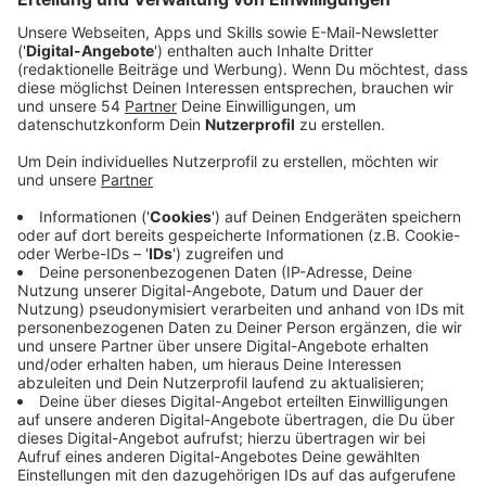
Schon im vergangenen Jahr machte sie mit ihrer
ersten Single "I FOLLOW" als "Ostwind"-Filmsong und
McDonalds Winterkampagnen-Track auf sich
aufmerksam. Was die wenigsten wissen: auch
international hat sich LOI zwischenzeitlich eine
massive Fanbase aufgebaut, die - wenn es so
weitergeht - wohl nicht kleiner wird.
LOI beschreibt in "News" das Gefühl, verliebt bis in die
Zehenspitzen durch den Tag zu schweben: "Did you
get the News that I got real real love for you?", singt
sie und beschreibt, wie selbst der einfache Weg zum
Coffee-Shop oder der Gang vom Schlafzimmer zur
Küche zum tänzelnden Spaziergang durch den Tag
wird und die Schmetterlinge förmlich zu fliegen
beginnen. Rosarote Frühlingsgefühle pur. Hier könnt ihr
euch den neuen LOI-Track anhören.