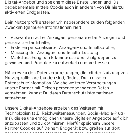
Anzeige
Wir benötigen Ihre
Zustimmung, um den YouTube
Video-Service zu laden!
Wir verwenden einen Service eines
Drittanbieters, um Videoinhalte
einzubetten. Dieser Service kann
Daten zu Ihren Aktivitäten
sammeln. Bitte lesen Sie die
Details durch und stimmen Sie der
Nutzung des Service zu, um dieses
Video anzusehen.
Mehr Informationen
Der neue Track der jungen Sängerin LOI - "News" - bei