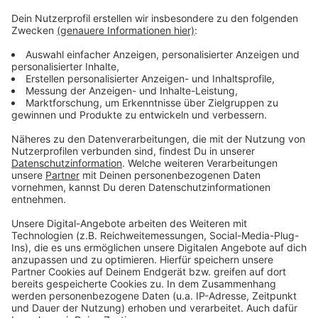
Kredit für den Kauf der Anteile in 6 bis 11 Jahren
abbezahlen und anschließend jedes Jahr höhere
Gewinne für die Stadt einfahren.
Innogy hält aktuell rund 40 Prozent der Anteile an der
NEW AG. Die Linke hat den Antrag bewusst in der
Sommerpause gestellt, in der Hoffnung, dass die
Groko eine Sondersitzung des Rats einberuft, um den
guten Börsenkurs für den Verkauf der Aktien zu
nutzen.
Anzeige
Anzeige