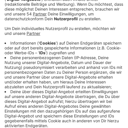
Anzeige
Das würde sich auf Dauer finanziell für
Mönchengladbach lohnen, so die Ratsfraktion der
Linken. Die Partei hat einen entsprechenden Antrag
vorbereitet.Der Zeitpunkt für einen Verkauf der RWE-
Aktien sei günstig, so die Linken: Dieses Aktienpaket
sei mit etwa 33 Millionen Euro bei der Stadt verbucht -
beim aktuellen Börsenkurs ließe es sich aber für gut
40 Millionen Euro verkaufen. Dieses Geld könnte man
dann verwenden, um die Innogy-Anteile an der NEW
wieder in den Besitz der Stadt zu bringen. Zusätzlich
müsste ein Kredit aufgenommen werden. Langfristig
würde sich das aber auszahlen, glaubt die Partei:
Aktuell müsse die NEW Kommunalholding jedes Jahr
rund 19 Millionen Euro als Gewinnabführung an Innogy
zahlen. Das würde dann wegfallen - so könnte man den