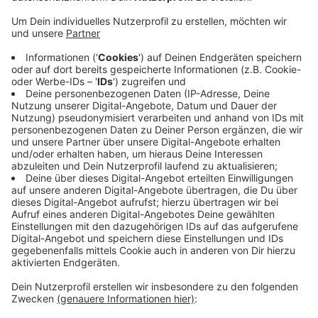
Anzeige
Wegen der aktuell extrem steigenden Energiepreise
können einige größere Energiehändler gerade nicht
mehr liefern, teil die NEW mit. Deshalb müsse man nun
Strom und Gas für einige tausend betroffene Kunden
nachbeschaffen - allerdings zu den aktuell sehr hohen
Marktpreisen. Die Preise für die Grund- und
Ersatzversorgung werden deshalb angepasst, und so
voraussichtlich teurer. Die angepassten Preise gelten
laut NEW vorerst für das erste Quartal 2022 - und
zwar nur für Neukunden. Bestandskunden seien davon
nicht betroffen.
Anzeige