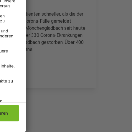
heilten Patienten schneller, als die der
s 10 weitere Corona-Fälle gemeldet
chen, die in Mönchengladbach seit heute
ärz bei uns über 330 Corona-Ekrankungen
 in Mönchengladbach gestorben. Über 400
cher Quarantäne.