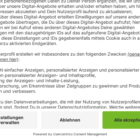
In Mönchengladbach steigt im Moment die Zahl der ge
Neuinfektionen. Im Vergleich zu gestern sind bei un
worden. Dem gegenüber stehen gleichzeitig 16 Mens
als geheilt gelten. Insgesamt wurden seit Anfang M
gemeldet. 13 Menschen sind bis jetzt an dem Virus
Menschen bei uns befinden sich im Moment in häusli
Anzeige