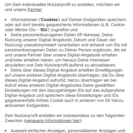
Veröffentlicht:
Donnerstag, 01.10.2020 15:53
Anzeige
Fast 450 Mönchengladbacher befinden sich zur Zeit in
Quarantäne. Der Inzidenzwert für die Zahl der
Neuinfektionen innerhalb einer Woche ist weiter stabil.
Aktuell kommen auf 100.000 Einwohner knapp 12
Fälle. Der bundesweite Grenzwert liegt bei 50.
Anzeige
Anzeige