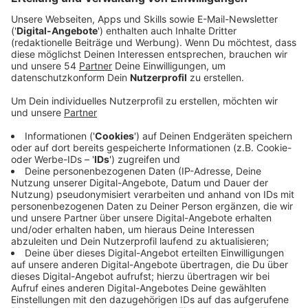
Anzeige
Eine Arbeitsgruppe soll Alternativen erarbeiten, weil
die Pläne für das neue Rathaus in Rheydt im März
gestoppt wurden. In dem neuen Rathaus sollten
eigentlich mehrere einzelne sanierungsbedürftige
Verwaltungsstandorte vereint werden. Jetzt müssen
Alternativen her. Und dabei ist auch das leerstehende
Karstadt-Gebäude in Rheydt eine Option. Kurzfristig
könnte es von der Stadtverwaltung belegt werden
und die Rheydter Innenstadt beleben. In der
Arbeitsgruppe geht es auch darum, inwiefern
bestehende Verwaltungsgebäude saniert oder
umgebaut werden und ob neue Immobilien angemietet
werden. Außerdem soll eine Neubauplanung
vorbereitet werden, die in den nächsten fünf Jahren
geplant und umgesetzt werden kann. Die