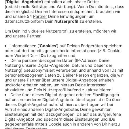
Mehr als 200 Millionen Streams weltweit gehen auf ihr
Konto. Sie hat an Hits wie "Change My Heart", "Good
Thing" oder auch "Low On Love" von Nico Santos.
Außerdem hat sie für die koreanischen Superstar-
Girlbands Girls Generation, OH MY GIRL und TWICE mit
produziert. Die in Schweden lebende Kanadierin Laurell
wird besonders für ausdrucksstarkes, emotionales und
modernes Songwriting mit Hitpotenzial geschätzt.
Jetzt könnte sie sich mit "Habit" selbst ins
Rampenlicht stellen.
Anzeige
Wir benötigen Ihre
Zustimmung, um den YouTube
Video-Service zu laden!