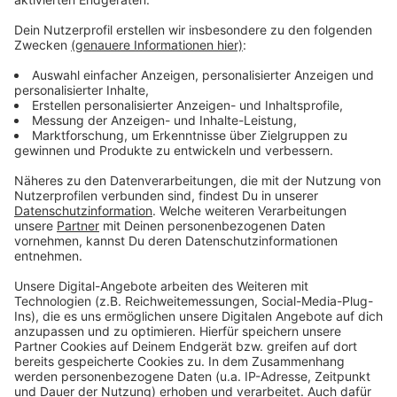
Wir verwenden einen Service eines
Drittanbieters, um Videoinhalte
einzubetten. Dieser Service kann
Daten zu Ihren Aktivitäten
sammeln. Bitte lesen Sie die
Details durch und stimmen Sie der
Nutzung des Service zu, um dieses
Video anzusehen.
Mehr Informationen
Laurell - Habit (Official Lyric Video)
Akzeptieren
Anzeige
powered by
Usercentrics Consent
Management Platform