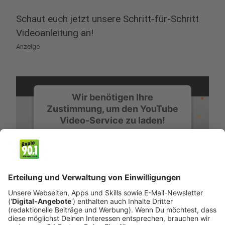
Schaut euch jetzt unsere Schritt-für-Schritt
Videoanleitung an!
Anzeige
Wir benötigen Ihre
Zustimmung, um den YouTube
Video-Service zu laden!
Wir verwenden einen Service eines
Drittanbieters, um Videoinhalte
einzubetten. Dieser Service kann
Daten zu Ihren Aktivitäten
sammeln. Bitte lesen Sie die
Details durch und stimmen Sie der
Nutzung des Service zu, um dieses
Video anzusehen.