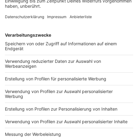
Ihr möchtet gerne selber eine Laterne basteln? Kein
Problem! Wie ihr wirklich leicht eine Laterne aus
Akzeptieren
Papptellern basteln könnt, erfahrt ihr in diesem Video.
powered by
Usercentrics Consent
Anzeige
Management Platform
Laterne basteln - Variante 3: Der
Regenbogenfisch
Anzeige
Eine fröhlich bunte Regenbogenfisch
Laterne aus
Papptellern zu basteln
macht nicht nur Spaß,
sondern leuchtet anschließend auch besonders schön!
Anzeige