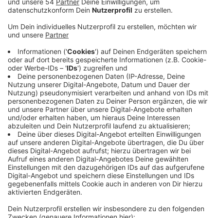
Mehr Informationen
Ihr möchtet gerne selber eine Laterne basteln? Kein
Problem! Wie ihr wirklich leicht eine Laterne aus
Akzeptieren
Papptellern basteln könnt, erfahrt ihr in diesem Video.
powered by
Usercentrics Consent
Anzeige
Management Platform
Laterne basteln - Variante 2: Der Dino
Anzeige
Einen grünen Dino als
Laterne aus Papptellern
basteln
? Auch das ist möglich!
Anzeige