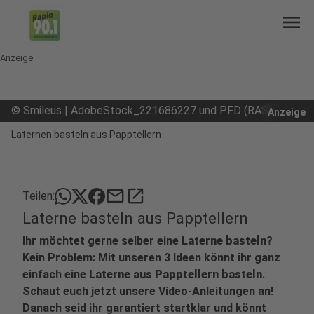
menu
Anzeige
©
Smileus | AdobeStock_221686227 und PFD (RAS)
Anzeige
Laternen basteln aus Papptellern
mail
open_in_new
Teilen:
Laterne basteln aus Papptellern
Ihr möchtet gerne selber eine
Laterne basteln
?
Kein Problem: Mit unseren 3 Ideen könnt ihr ganz
einfach eine
Laterne aus Papptellern basteln
.
Schaut euch jetzt unsere Video-Anleitungen an!
Danach seid ihr garantiert startklar und könnt