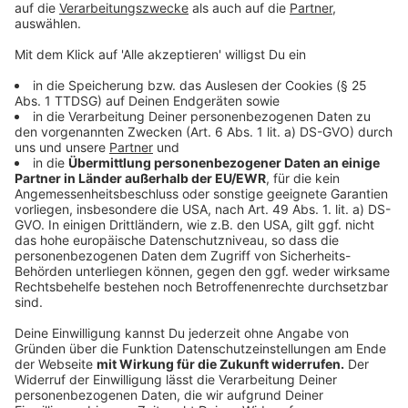
anschauen!
Anzeige
Wir benötigen Ihre
Zustimmung, um den YouTube
Video-Service zu laden!
Wir verwenden einen Service eines
Drittanbieters, um Videoinhalte
einzubetten. Dieser Service kann
Daten zu Ihren Aktivitäten
sammeln. Bitte lesen Sie die
Details durch und stimmen Sie der
Nutzung des Service zu, um dieses
Video anzusehen.
Mehr Informationen