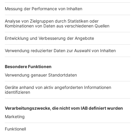
Alles was ihr dafür braucht sind:
Anzeige
2
Pappteller
* Ø 26 cm
Kleber, Schere, Bleistift
Permanent Marker schwarz & rot (alternativ
Filzstift)
verschiedenfarbiges
Transparentpapier
* (je
bunter desto besser)
farbigen
Bastelkarton
*
einen Pinsel und eine Farbe eurer Wahl
3
Musterbeutelklammern
* (Gibt es auch in
süßer Sternform:
Einfach hier klicken!
*)
Laternenstab inkl. Batterien
Anzeige