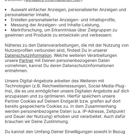
Alles was ihr dafür braucht sind:
Anzeige
2
Pappteller
* Ø 26 cm
Kleber, Schere, Bleistift
Permanent Marker schwarz & rot (alternativ
Filzstift)
grünes
Transparentpapier
*
grünen
Bastelkarton
*
grüne Farbe und einen Pinsel
3
Musterbeutelklammern
* (Gibt es auch in süßer
Sternform:
Einfach hier klicken!
*)
Laternenstab inkl. Batterien
Vielleicht soll euer Dino aber lieber rot oder sogar
kunterbunt werden? Eurer Fantasie sind hier keine
Grenzen gesetzt! Mit unserer Schritt-für-Schritt
Videoanleitung könnt ihr direkt loslegen - jetzt