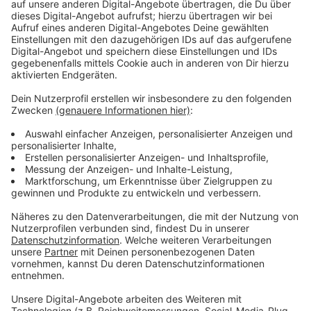
Anzeige
Am besten schaut man in den Apotheken in der
Nachbarschaft nach, ob diese bei der "Langen Nacht
des Impfens" mitmachen. Bequemer geht es über eine
interaktive Karte (
HIER geht es zur Karte
). Dort kann
man sehen, welche Apotheken in NRW die Corona-
Impfung anbieten. Wir wissen offiziell, dass von den
700 Apotheken in NRW 50 auf jeden Fall mitmachen.
Es dürften aber in Wahrheit mehr sein, weil sich nicht
jede Apotheke registrieren muss. Vor allem in den
größeren Städten NRWs sind viele Apotheken dabei.
Wir wissen, dass beispielsweise Düsseldorf, Dortmund,
Köln, Wuppertal, Mönchengladbach, Münster, Krefeld,
Bielefeld und Aachen dabei sind.
Anzeige