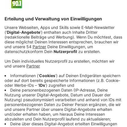
Veröffentlicht:
Dienstag, 01.10.2024 13:16
Anzeige
Zahlreiche Apotheken in Nordrhein-Westfalen laden
zur "Langen Nacht des Impfens" ein. In teilnehmenden
Apotheken können sich Bürgerinnen und Bürger bis in
den späten Abend hinein gegen Grippe und Corona
impfen lassen, wie die Apothekerverbände Nordrhein
und Westfalen-Lippe mitteilten. Das Angebot in
Apotheken solle eine Ergänzung zum Impfen in
Arztpraxen sein, hieß es.
Anzeige
In der Apotheke am besten nachfragen