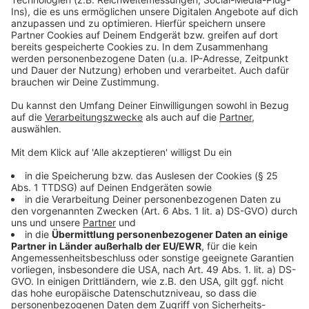
Corona- und Grippeimpfungen werden
angeboten
Anzeige
Bei der Aktion kann man sich sowohl gegen Grippe, als
auch gegen Corona impfen lassen. Das geht auch
beides parallel. Die Stiko, die ständige
Impfkommission sagt, dass die üblichen 14 Tage
zwischen zwei Impfungen in diesem Fall nicht
eingehalten werden müssen. Die Impfungen dürfen nur
nicht in den selben Arm erfolgen.
Autor José Narciandi (mit dpa)
Anzeige