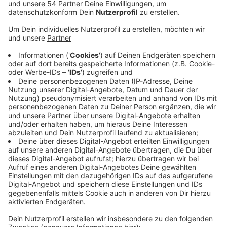
Veröffentlicht:
Donnerstag, 01.10.2020 15:55
Anzeige
"Papa Pusch" oder auch "Puschi" so wird Stephan
Pusch von vielen in Heinsberg genannte. Der gerade
erst mit großer Mehrheit wiedergewählte Landrat
hatte die Aufgabe, seine Region durch die Corona-
Krise zu führen. Nachdem Heinsberg nach einem
massiven Ausbruch deutschlandweit zum ersten
Corona-Hotspot geworden war. Auslöser war damals
eine Karnevalssitzung im Februar. Nicht nur sein
Krisenmanagement wird von den Heinsbergern
geschätzt, sondern auch, dass er sich immer wieder
für die Menschen in seiner Region öffentlich
eingesetzt hat. So kritisierte er nachdrücklich, dass
Menschen aus Heinsberg in anderen Regionen zum