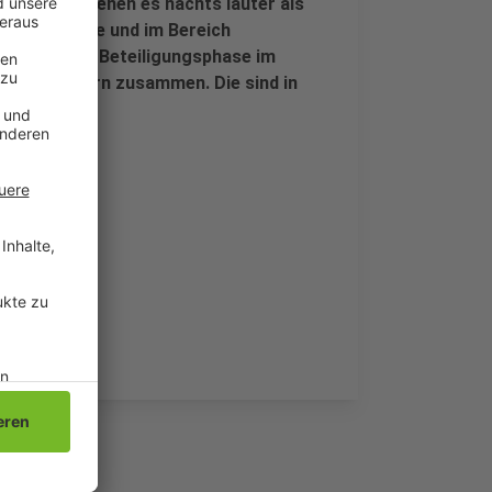
Fokus, in denen es nachts lauter als
nzollenstraße und im Bereich
einer ersten Beteiligungsphase im
ngladbachern zusammen. Die sind in
flossen.
.mg/lapmg