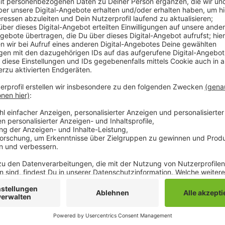
machen. Dieses Mal stehen Straßenabschnitte im 
58 Dezibel ist. Das ist zum Beispiel auf der Hohe
Mühlenstraße/Hauptstraße in Rheydt der Fall. In 
Frühjahr kamen fast 170 Vorschläge von Mönche
die Entwicklung des neuen Vorentwurfs mit einge
Beteiligung für Interessierte unter
https://stadt
Veröffentlicht:
Donnerstag, 23.11.2023 06:20
Anzeige