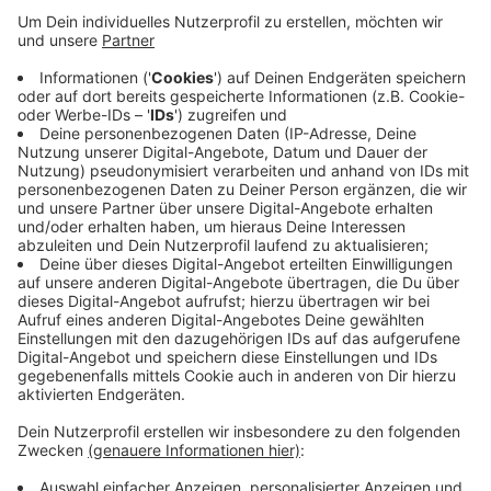
Anzeige
Der Mann und die Frau waren nur einen Tag vorher auf
der Hindenburgstraße von einem Ladendetektiv dabei
beobachtet worden, wie sie Kleidungsstücke stehlen
wollten. Der Detektiv hielt die beiden fest, bis die
Polizei kam. Diese stellte zwei Kleidungsstücke und
ein Taschenmesser sicher. In einem beschleunigten
Gerichtsverfahren wurden die beiden Ladendiebe nur
wenige Stunden später wegen Diebstahls mit einer
Waffe verurteilt.
Anzeige