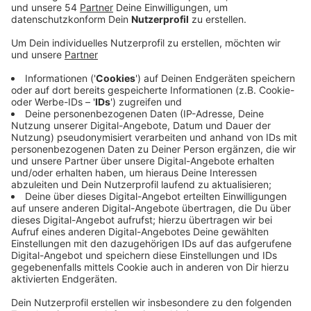
Im Rahmen einer Studie des Bundes soll das Labor
stichprobenartig untersuchen, ob sie die bisher
bekannten Virus-Varianten schon in Mönchengladbach
ausgebreitet haben. Dazu werden etwa 5 bis 10
Prozent der corona-positiven Proben aus
Mönchengladbach analysiert. Es wird gezielt nach den
schon bekannten Virus-Mutationen gesucht, etwa
nach denen aus Großbritannien oder Südafrika. Ziel ist
ein Überblick darüber, ob sich diese Varianten aktuell
oder gar schon längst bei uns ausgebreitet haben. Pro
Analyse rechnet das Labor Stein mit mehreren Tagen,
bis das Ergebnis vorliegt. Das Labor hofft, bald auch
die nötigen Geräte für eine sogenannte
Vollsequenzierung zu bekommen. Damit ließen sich
Proben auch dahingehend prüfen, ob generell
irgendeine Mutation des Coronavirus vorliegt. Bislang