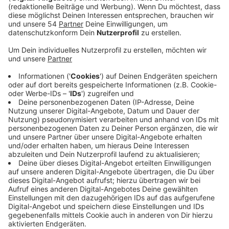
Veröffentlicht:
Mittwoch, 12.05.2021 13:39
Anzeige
Am Freitag und Samstag werden dann die Termine
entsprechend nachgeholt. Die mags weist deshalb
auch auf die verschiedenen Möglichkeiten, über die
man sich über die abholung informieren kann. Das geht
sowohl online auf mags.de als auch in der mags-App.
Die Infos im Einzelnen:
Am Freitag, 14. Mai, werden die Termine vom
Donnerstag nachgeholt. Dann werden die