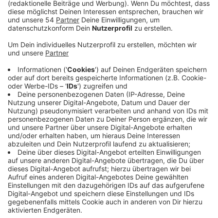
Anzeige
Darauf macht jetzt die Agentur für Arbeit
Mönchengladbach aufmerksam. Kurzarbeitergeld kann
etwa für Arbeitsausfälle aufgrund des Hochwassers
beantragt werden. Möglich ist das aber auch für
Betriebe, die zur Zeit nicht mehr produzieren können,
weil etwa Zuliefererbetriebe aus den
Hochwassergebieten nicht mehr liefern. Für Firmen mit
Betriebsversicherung gelten allerdings besondere
Regeln. Fragen zum Kurzarbeitergeld im Rahmen der
Flutkatastrophe beantwortet die Agentur auch
telefonisch.
Weitere Informationen zu dem Thema Kurzarbeit sind