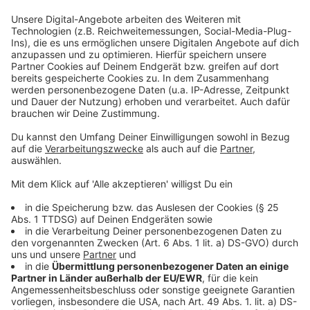
Mit 180 Shows hatte sich Martin Rütter einiges
vorgenommen. Seine
"Der will nur spielen"
-Shows
fanden deutschlandweit großen Anklang, auch jetzt in
der Schweiz - wie es Rütter im Interview mit uns
verrät. Das große Tourfinale ist am 5. April in
Oberhausen, in der Rudolf Weber-ARENA. Einige
Resttickets seien noch verfügbar. "Es wird außerdem
eine echt Ikone des Ruhrpotts einen Auftritt haben.
Wer das ist, kann ich noch nicht verraten", gibt Rütter
bei uns bekannt.
Anzeige
Was Rütter von Schweizern gelernt hat
Anzeige
Der 54-Jährige spielte einige Shows in der Schweiz