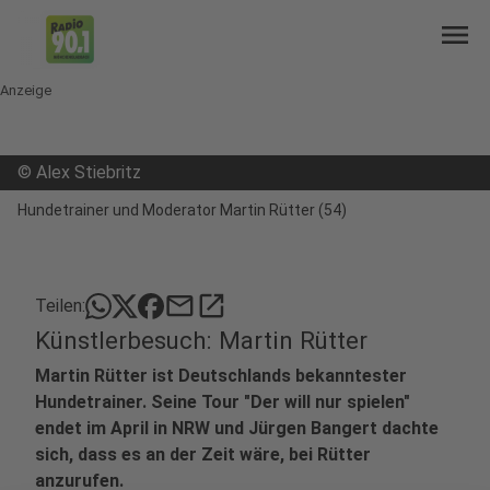
menu
Anzeige
©
Alex Stiebritz
Hundetrainer und Moderator Martin Rütter (54)
mail
open_in_new
Teilen:
Künstlerbesuch: Martin Rütter
Martin Rütter ist Deutschlands bekanntester
Hundetrainer. Seine Tour "Der will nur spielen"
endet im April in NRW und Jürgen Bangert dachte
sich, dass es an der Zeit wäre, bei Rütter
anzurufen.