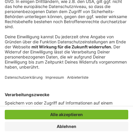
und kam im Gespräch mit Jürgen Bangert ins
Schwärmen. Darüber, wie Schweizerinnen und
Schweizer zum Hund stehen, wie sie mit Hunden
umgehen und überhaupt hat es die Lebensweise der
Eidgenossen Rütter richtig angetan. Was er genau
damit meint, hört ihr hier im ausführlichen Interview.
Anzeige
Anzeige
Anzeige