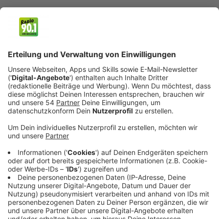
Veröffentlicht:
Dienstag, 25.03.2025 12:43
Anzeige
Als wir Martin Rütter erreichen, ist der Hundetrainer
gerade noch in der Schweiz unterwegs, bevor es nach
Österreich geht. Auch in den Nachbarländern
Deutschlands ist Rütter gefragt, wenn es darum geht,
Menschen mit viel Spaß seine Leidenschaft des
Hundetrainings näher beizubringen.
Anzeige