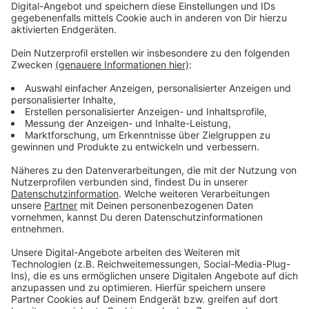
Anzeige
Wir benötigen Ihre
Zustimmung, um den YouTube
Video-Service zu laden!
Wir verwenden einen Service eines
Drittanbieters, um Videoinhalte
einzubetten. Dieser Service kann
Daten zu Ihren Aktivitäten
sammeln. Bitte lesen Sie die
Details durch und stimmen Sie der
Nutzung des Service zu, um dieses
Video anzusehen.
Mehr Informationen
KASALLA x EKO FRESH - Jröne Papajeie (Offizielles