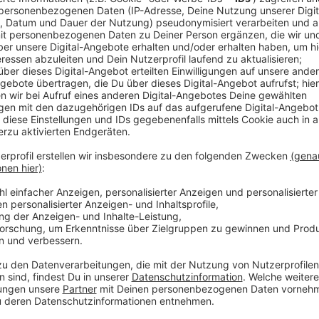
Vom Dschungel ins Studio
Anzeige
Frans Zimmer war schon (fast) überall. Er hat Shows 
Flugzeug hoch über den Wolken performt und bei ei
Stück aufgelegt, während Tausende dazu tanzten. Und
Interview verschlagen.
Die neue Single des Berliner DJs "Walk Away" war de
sein neues, drittes Studioalbum "Sticker on my Suitca
"Little Hollywood", "Only Thing We Know" oder "Fadi
Sommerhit "Different for us"
Die Vocals dazu liefert der Disney-US-Shootingstar 
Jahr als Backgroundsängerin bereits eine Bühne mit 
Anzeige