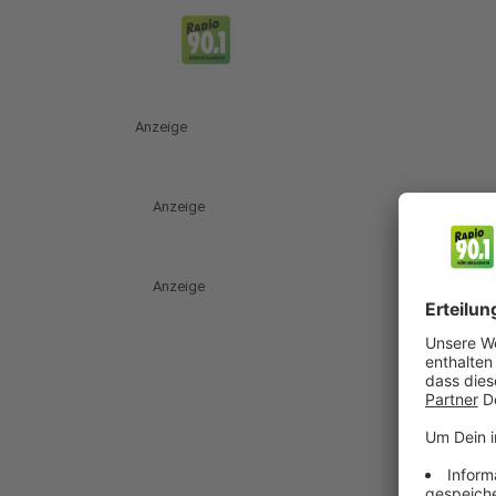
Anzeige
Anzeige
Anzeige