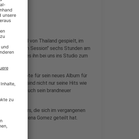
im Dschungel von Thailand gespielt, im
ner "6 Stunden Session" sechs Stunden am
 jetzt hat es ihn bei uns ins Studio zum
r erste Vorbote für sein neues Album für
se". Darauf sind nicht nur seine Hits wie
ng", sondern auch sein brandneuer
Jordan Powers, die sich im vergangenen
Superstar Selena Gomez geteilt hat.